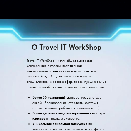
О Travel IT WorkShop
Travel IT WorkShop - крупнейшая выставка-
конференция в России, посвященная
инновационным технологиям в туристическом
бизнесе. Каждый год мы собираем ведущих
специалистов из разных сфер, презентующих самые
свежие разработки для развития Вашей компании.
Более 30 компаний
(туроператоры, системы
онлайн-бронирования, стартапы, системы
автоматизации и работы с клиентами и т.д.).
Более десятка специализированных мастер-
классов
от ведущих экспертов.
Уникальная панельная дискуссия
по
вопросам развития технологий во всех сферах